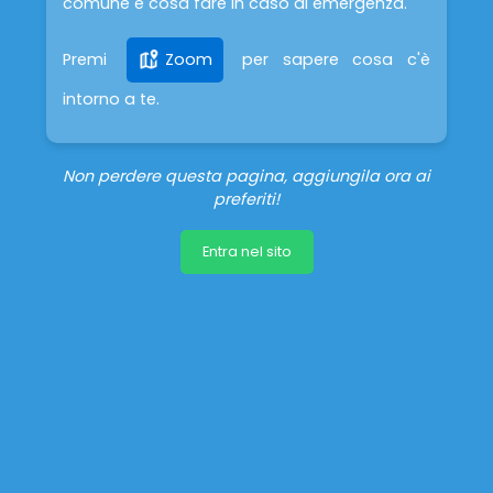
comune e cosa fare in caso di emergenza.
Premi
Zoom
per sapere cosa c'è
intorno a te.
Non perdere questa pagina, aggiungila ora ai
preferiti!
Entra nel sito
1 km
Leaflet
| Map data ©
OpenStreetMap