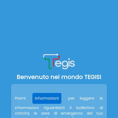
Informazioni
Informazioni
Zoom
+
Microzone Omogenee in Prospettiva Sismica
Piano di Assetto Idrogeologico
−
Rischio Geologico, Idrogeologico e Idraulico
Rischio Incendio di Interfaccia
Rischio Industriale
Rischio Viabilistico
Benvenuto nel mondo TEGIS!
Premi
Informazioni
per leggere le
informazioni riguardanti il bollettino di
criticità, le aree di emergenza del tuo