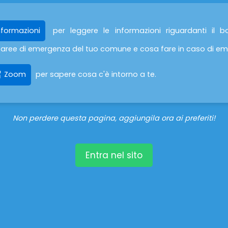
nformazioni
per leggere le informazioni riguardanti il bol
 le aree di emergenza del tuo comune e cosa fare in caso di e
Zoom
per sapere cosa c'è intorno a te.
Non perdere questa pagina, aggiungila ora ai preferiti!
Entra nel sito