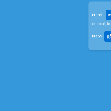
Premi
I
criticità,
Premi